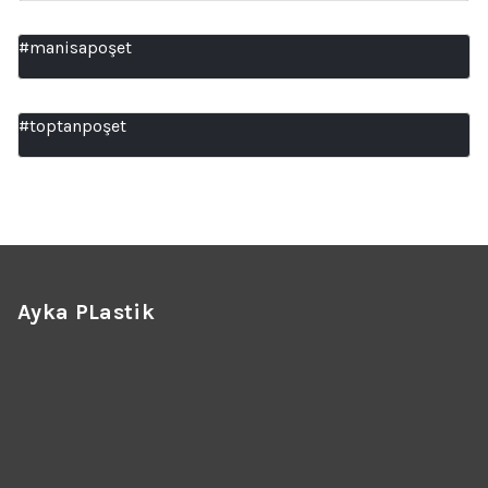
#manisapoşet
#toptanpoşet
Ayka PLastik