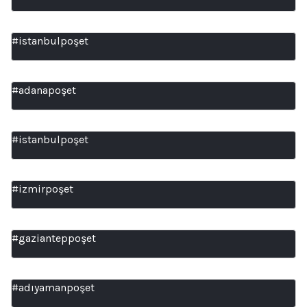
#istanbulpoşet
#adanapoşet
#istanbulpoşet
#izmirpoşet
#gazianteppoşet
#adıyamanpoşet