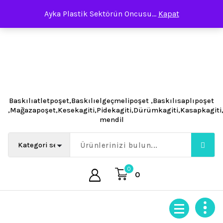
İçeriğe
Ayka Plastik Sektörün Oncusu...
Kapat
geç
Baskılıatletpoşet,Baskılıelgeçmelipoşet ,Baskılısaplıpoşet
,Mağazapoşet,Kesekagiti,Pidekagiti,Dürümkagiti,Kasapkagit
mendil
0
0