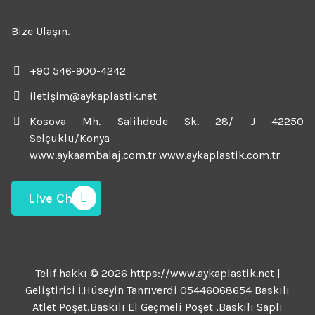
Bize Ulaşın.
+90 546-900-4242
iletişim@aykaplastik.net
Kosova Mh. Salihdede Sk. 28/ J 42250
Selçuklu/Konya
www.aykaambalaj.com.tr www.aykaplastik.com.tr
Live Chat
Telif hakkı © 2026 https://www.aykaplastik.net |
Geliştirici İ.Hüseyin Tanrıverdi 05446068654 Baskılı
Atlet Poşet,Baskılı El Geçmeli Poşet ,Baskılı Saplı