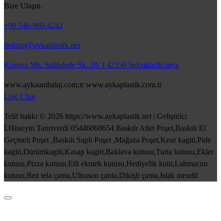
Bize Ulaşın.
+90 546-900-4242
iletişim@aykaplastik.net
Kosova Mh. Salihdede Sk. 28/ J 42250 Selçuklu/Konya
www.aykaambalaj.com.tr www.aykaplastik.com.tr
Live Chat
Telif hakkı © 2026 https://www.aykaplastik.net | Geliştirici
İ.Hüseyin Tanrıverdi 05446068654 Baskılı Atlet Poşet,Baskılı El
Geçmeli Poşet ,Baskılı Saplı Poşet ,Mağaza Poşet,Kese kagiti,Pide
kagiti,Dürümkagiti,Kasap kagiti,Baklava kutusu,Turta kutusu,Ekler
kutusu,Pizza kutusu,Etli ekmek kutusu,Hediyelik kutu,Lahmacun
kutusu,Bez tela çanta,Ultrason çanta,Dikişli çanta,Islak mendil