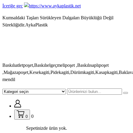
İçeriğe geç
Kumsaldaki Taşları Sürükleyen Dalgaları Büyüklüğü Değil
Sürekliğidir.AykaPlastik
Baskılıatletpoşet,Baskılıelgeçmelipoşet ,Baskılısaplıpoşet
,Mağazapoşet,Kesekagiti,Pidekagiti,Dürümkagiti,Kasapkagiti,Baklav
mendil
0
0
Sepetinizde ürün yok.