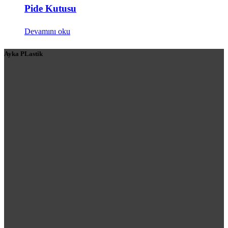
Pide Kutusu
Devamını oku
Ayka PLastik