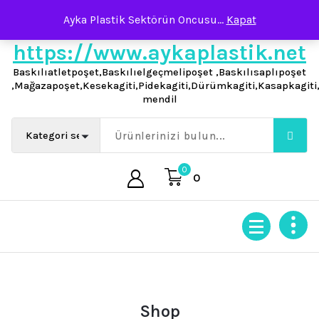
İçeriğe
Ayka Plastik Sektörün Oncusu...
Kapat
geç
Baskılıatletpoşet,Baskılıelgeçmelipoşet ,Baskılısaplıpoşet
,Mağazapoşet,Kesekagiti,Pidekagiti,Dürümkagiti,Kasapkagit
mendil
0
0
Shop