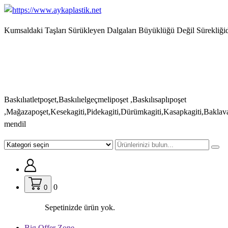
İçeriğe
geç
Kumsaldaki Taşları Sürükleyen Dalgaları Büyüklüğü Değil Sürekliğid
Baskılıatletpoşet,Baskılıelgeçmelipoşet ,Baskılısaplıpoşet
,Mağazapoşet,Kesekagiti,Pidekagiti,Dürümkagiti,Kasapkagiti,Baklav
mendil
0
0
Sepetinizde ürün yok.
Big Offer Zone