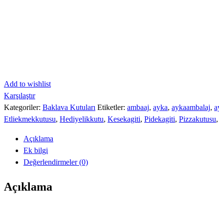
Add to wishlist
Karşılaştır
Kategoriler:
Baklava Kutuları
Etiketler:
ambaaj
,
ayka
,
aykaambalaj
,
a
Etliekmekkutusu
,
Hediyelikkutu
,
Kesekagiti
,
Pidekagiti
,
Pizzakutusu
Açıklama
Ek bilgi
Değerlendirmeler (0)
Açıklama