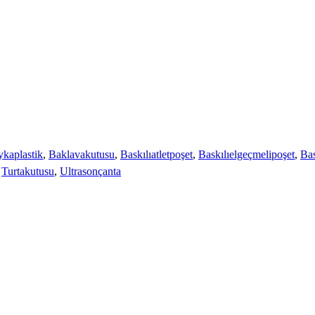
ykaplastik
,
Baklavakutusu
,
Baskılıatletpoşet
,
Baskılıelgeçmelipoşet
,
Bas
,
Turtakutusu
,
Ultrasonçanta