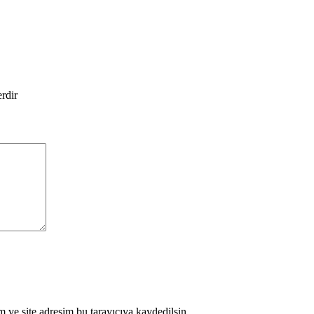
erdir
 ve site adresim bu tarayıcıya kaydedilsin.