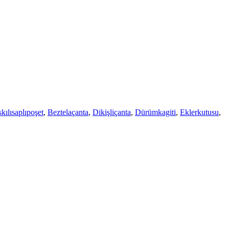
kılısaplıpoşet
,
Beztelaçanta
,
Dikişliçanta
,
Dürümkagiti
,
Eklerkutusu
,