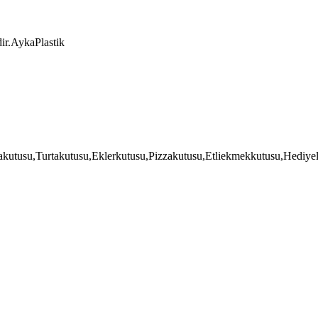
ir.AykaPlastik
akutusu,Turtakutusu,Eklerkutusu,Pizzakutusu,Etliekmekkutusu,Hediyel