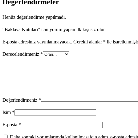
Değerlendirmeler
Henüz değerlendirme yapılmadı.
“Baklava Kutuları” için yorum yapan ilk kişi siz olun
E-posta adresiniz yayınlanmayacak.
Gerekli alanlar
*
ile işaretlenmişl
Derecelendirmeniz
*
Değerlendirmeniz
*
İsim
*
E-posta
*
Daha sonraki yorumlarımda kullanılması için adım, e-posta adresim