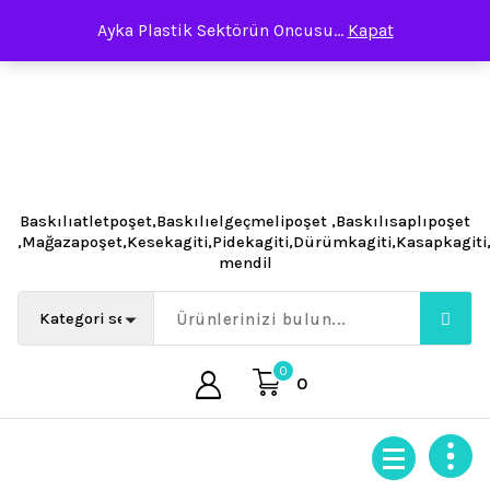
İçeriğe
Ayka Plastik Sektörün Oncusu...
Kapat
geç
Baskılıatletpoşet,Baskılıelgeçmelipoşet ,Baskılısaplıpoşet
,Mağazapoşet,Kesekagiti,Pidekagiti,Dürümkagiti,Kasapkagit
mendil
0
0