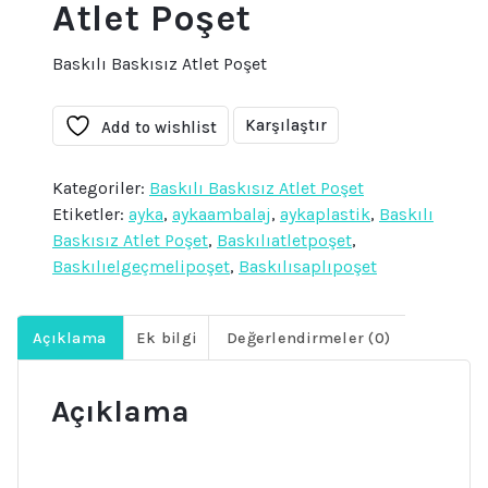
Atlet Poşet
Baskılı Baskısız Atlet Poşet
Karşılaştır
Add to wishlist
Kategoriler:
Baskılı Baskısız Atlet Poşet
Etiketler:
ayka
,
aykaambalaj
,
aykaplastik
,
Baskılı
Baskısız Atlet Poşet
,
Baskılıatletpoşet
,
Baskılıelgeçmelipoşet
,
Baskılısaplıpoşet
Açıklama
Ek bilgi
Değerlendirmeler (0)
Açıklama