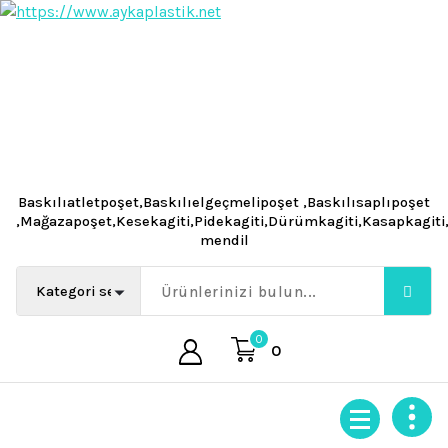
İçeriğe
geç
Baskılıatletpoşet,Baskılıelgeçmelipoşet ,Baskılısaplıpoşet
,Mağazapoşet,Kesekagiti,Pidekagiti,Dürümkagiti,Kasapkagit
mendil
0
0