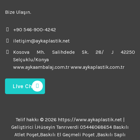
Bize Ulaşın.
+90 546-900-4242
iletişim@aykaplastik.net
Kosova Mh. Salihdede Sk. 28/ J 42250
Selçuklu/Konya
www.aykaambalaj.com.tr www.aykaplastik.com.tr
Live Chat
Telif hakkı © 2026 https://www.aykaplastik.net |
Geliştirici İ.Hüseyin Tanrıverdi 05446068654 Baskılı
Atlet Poşet,Baskılı El Geçmeli Poşet ,Baskılı Saplı