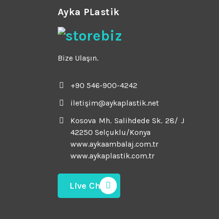
Ayka PLastik
Bize Ulaşın.
+90 546-900-4242
iletişim@aykaplastik.net
Kosova Mh. Salihdede Sk. 28/ J
42250 Selçuklu/Konya
www.aykaambalaj.com.tr
www.aykaplastik.com.tr
Live Chat