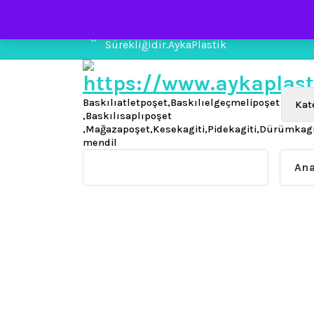
İçeriğe
geç
Kumsaldaki Taşları Sürükleyen Dalgaları
Sürekliğidir.AykaPlastik
Baskılıatletpoşet,Baskılıelgeçmelipoşet
,Baskılısaplıpoşet
,Mağazapoşet,Kesekagiti,Pidekagiti,Dürümkag
mendil
Ana