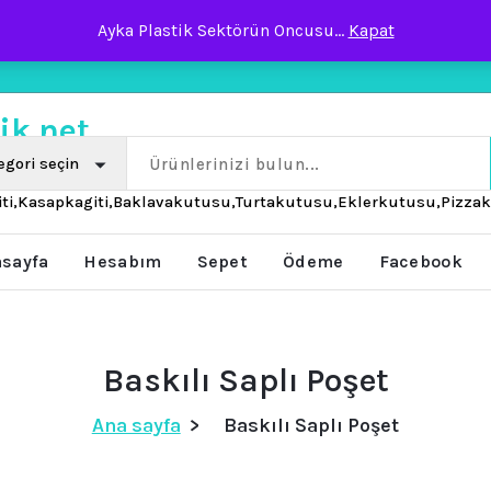
Ayka Plastik Sektörün Oncusu...
Kapat
 Büyüklüğü Değil
iti,Kasapkagiti,Baklavakutusu,Turtakutusu,Eklerkutusu,Pizza
sayfa
Hesabım
Sepet
Ödeme
Facebook
Baskılı Saplı Poşet
Ana sayfa
>
Baskılı Saplı Poşet