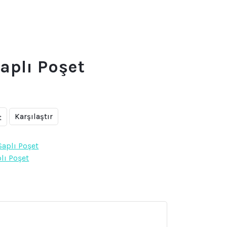
Saplı Poşet
Karşılaştır
t
Saplı Poşet
plı Poşet