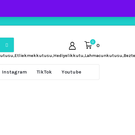
0
0
kutusu,Etliekmekkutusu,Hediyelikkutu,Lahmacunkutusu,Beztelaç
Instagram
TikTok
Youtube