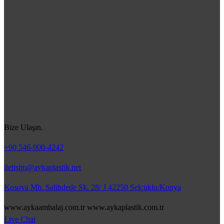
Bize Ulaşın.
+90 546-900-4242
iletişim@aykaplastik.net
Kosova Mh. Salihdede Sk. 28/ J 42250 Selçuklu/Konya
www.aykaambalaj.com.tr www.aykaplastik.com.tr
Live Chat