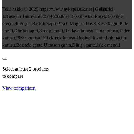
Telif hakkı © 2026 https://www.aykaplastik.net | Geliştirici
İ.Hüseyin Tanrıverdi 05446068654 Baskılı Atlet Poşet,Baskılı El
Geçmeli Poşet ,Baskılı Saplı Poşet ,Mağaza Poşet,Kese kagiti,Pide
kagiti,Dürümkagiti,Kasap kagiti,Baklava kutusu,Turta kutusu,Ekler
kutusu,Pizza kutusu,Etli ekmek kutusu,Hediyelik kutu,Lahmacun
kutusu,Bez tela çanta,Ultrason çanta,Dikişli çanta,Islak mendil
Select at least 2 products
to compare
View comparison