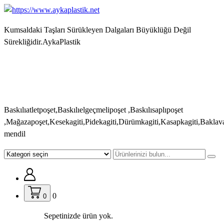
İçeriğe
geç
Kumsaldaki Taşları Sürükleyen Dalgaları Büyüklüğü Değil
Sürekliğidir.AykaPlastik
Baskılıatletpoşet,Baskılıelgeçmelipoşet ,Baskılısaplıpoşet
,Mağazapoşet,Kesekagiti,Pidekagiti,Dürümkagiti,Kasapkagiti,Baklav
mendil
0
0
Sepetinizde ürün yok.