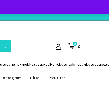
0
0
kutusu,Etliekmekkutusu,Hediyelikkutu,Lahmacunkutusu,Beztelaç
Instagram
TikTok
Youtube