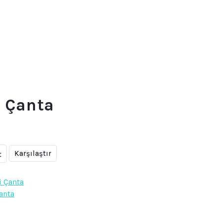
i Çanta
Karşılaştır
t
i Çanta
Çanta