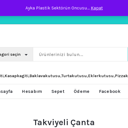
Ayka Plastik Sektörün Oncusu...
Kapat
 Büyüklüğü Değil
iti,Kasapkagiti,Baklavakutusu,Turtakutusu,Eklerkutusu,Pizza
sayfa
Hesabım
Sepet
Ödeme
Facebook
Takviyeli Çanta