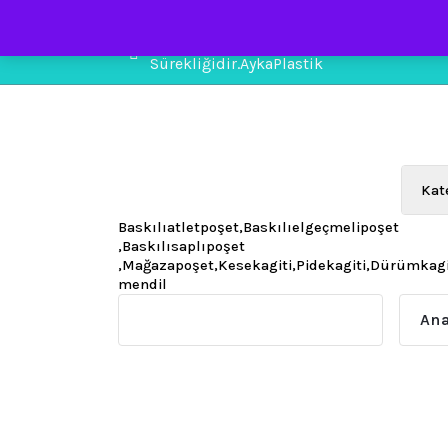
İçeriğe
geç
Kumsaldaki Taşları Sürükleyen Dalgaları
Sürekliğidir.AykaPlastik
Baskılıatletpoşet,Baskılıelgeçmelipoşet
,Baskılısaplıpoşet
,Mağazapoşet,Kesekagiti,Pidekagiti,Dürümkag
mendil
Ana