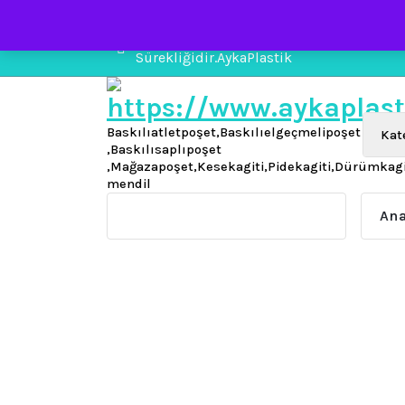
İçeriğe
geç
Kumsaldaki Taşları Sürükleyen Dalgaları
Sürekliğidir.AykaPlastik
Baskılıatletpoşet,Baskılıelgeçmelipoşet
,Baskılısaplıpoşet
,Mağazapoşet,Kesekagiti,Pidekagiti,Dürümkag
mendil
Ana