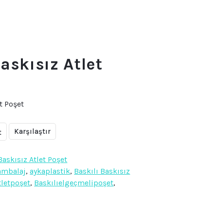
askısız Atlet
et Poşet
Karşılaştır
t
Baskısız Atlet Poşet
ambalaj
,
aykaplastik
,
Baskılı Baskısız
tletpoşet
,
Baskılıelgeçmelipoşet
,