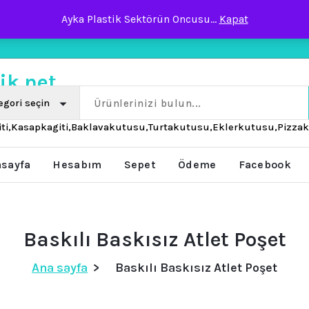
Ayka Plastik Sektörün Oncusu...
Kapat
 Büyüklüğü Değil
iti,Kasapkagiti,Baklavakutusu,Turtakutusu,Eklerkutusu,Pizza
sayfa
Hesabım
Sepet
Ödeme
Facebook
Baskılı Baskısız Atlet Poşet
Ana sayfa
>
Baskılı Baskısız Atlet Poşet