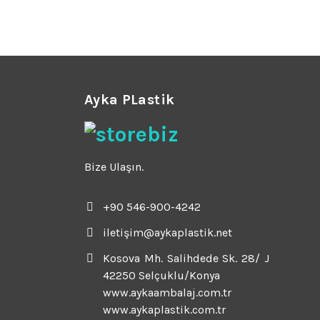
Ayka PLastik
Bize Ulaşın.
+90 546-900-4242
iletişim@aykaplastik.net
Kosova Mh. Salihdede Sk. 28/ J
42250 Selçuklu/Konya
www.aykaambalaj.com.tr
www.aykaplastik.com.tr