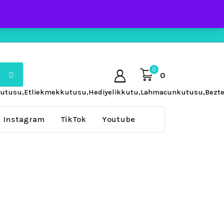
0
0
kutusu,Etliekmekkutusu,Hediyelikkutu,Lahmacunkutusu,Beztelaç
Instagram
TikTok
Youtube