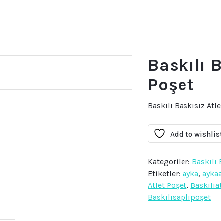
Baskılı B
Poşet
Baskılı Baskısız Atl
Add to wishlis
Kategoriler:
Baskılı 
Etiketler:
ayka
,
ayka
Atlet Poşet
,
Baskılıa
Baskılısaplıpoşet