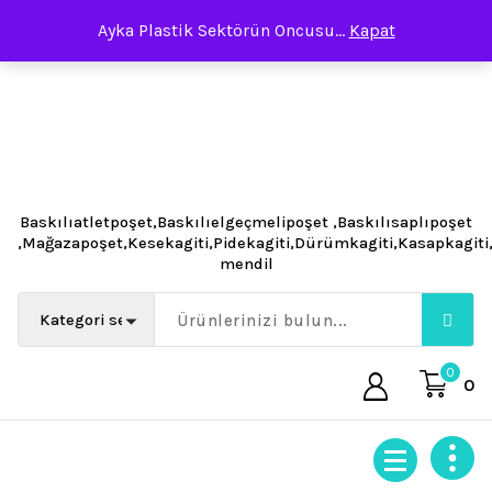
İçeriğe
Ayka Plastik Sektörün Oncusu...
Kapat
geç
Baskılıatletpoşet,Baskılıelgeçmelipoşet ,Baskılısaplıpoşet
,Mağazapoşet,Kesekagiti,Pidekagiti,Dürümkagiti,Kasapkagit
mendil
0
0